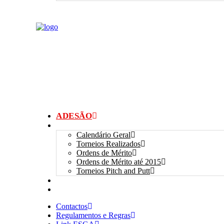
ADESÃO
TORNEIOS
Calendário Geral
Torneios Realizados
Ordens de Mérito
Ordens de Mérito até 2015
Torneios Pitch and Putt
GALERIAS
myANSGP
Contactos
Regulamentos e Regras