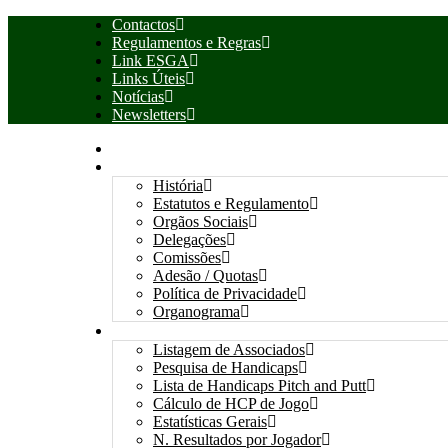
Contactos
Regulamentos e Regras
Link ESGA
Links Úteis
Notícias
Newsletters
INÍCIO
ASSOCIAÇÃO
História
Estatutos e Regulamento
Orgãos Sociais
Delegações
Comissões
Adesão / Quotas
Política de Privacidade
Organograma
ASSOCIADOS / RESULTADOS
Listagem de Associados
Pesquisa de Handicaps
Lista de Handicaps Pitch and Putt
Cálculo de HCP de Jogo
Estatísticas Gerais
N. Resultados por Jogador