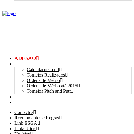
ADESÃO
TORNEIOS
Calendário Geral
Torneios Realizados
Ordens de Mérito
Ordens de Mérito até 2015
Torneios Pitch and Putt
GALERIAS
myANSGP
Contactos
Regulamentos e Regras
Link ESGA
Links Úteis
Notícias