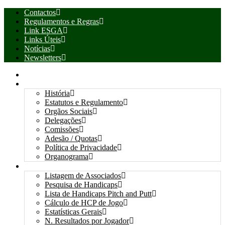
Contactos
Regulamentos e Regras
Link ESGA
Links Úteis
Notícias
Newsletters
INÍCIO
ASSOCIAÇÃO
História
Estatutos e Regulamento
Orgãos Sociais
Delegações
Comissões
Adesão / Quotas
Política de Privacidade
Organograma
ASSOCIADOS / RESULTADOS
Listagem de Associados
Pesquisa de Handicaps
Lista de Handicaps Pitch and Putt
Cálculo de HCP de Jogo
Estatísticas Gerais
N. Resultados por Jogador