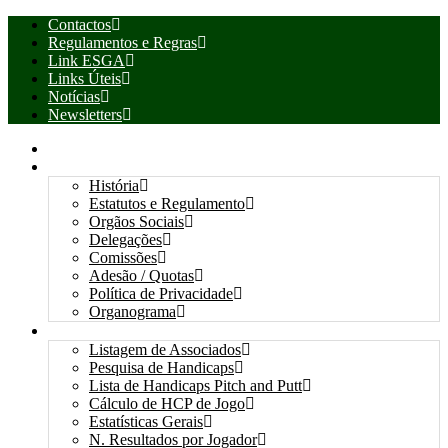
Contactos
Regulamentos e Regras
Link ESGA
Links Úteis
Notícias
Newsletters
INÍCIO
ASSOCIAÇÃO
História
Estatutos e Regulamento
Orgãos Sociais
Delegações
Comissões
Adesão / Quotas
Política de Privacidade
Organograma
ASSOCIADOS / RESULTADOS
Listagem de Associados
Pesquisa de Handicaps
Lista de Handicaps Pitch and Putt
Cálculo de HCP de Jogo
Estatísticas Gerais
N. Resultados por Jogador