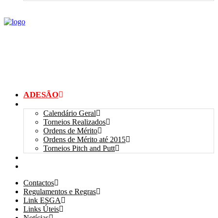
ADESÃO
TORNEIOS
Calendário Geral
Torneios Realizados
Ordens de Mérito
Ordens de Mérito até 2015
Torneios Pitch and Putt
GALERIAS
myANSGP
Contactos
Regulamentos e Regras
Link ESGA
Links Úteis
Notícias