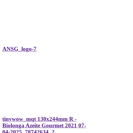
ANSG_logo-7
tinywow_mqt 130x244mm R -
Biolonga Azeite Gourmet 2021 07-
04-2025_78742634_2