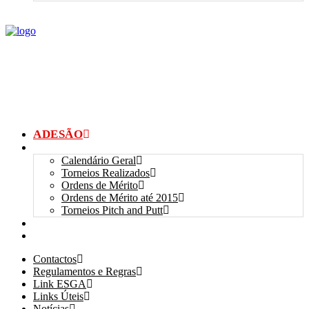
ADESÃO
TORNEIOS
Calendário Geral
Torneios Realizados
Ordens de Mérito
Ordens de Mérito até 2015
Torneios Pitch and Putt
GALERIAS
myANSGP
Contactos
Regulamentos e Regras
Link ESGA
Links Úteis
Notícias