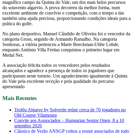
magnífico campo da Quinta do Vale, um dos mais belos percursos
do sotavento algarvio. A prova decorreu da melhor forma, num
excelente ambiente de convívio e competição, com o tempo a dar
também uma ajuda preciosa, proporcionando condições ideais para a
prática do golfe.
No plano desportivo, Manuel Cândido de Oliveira foi o vencedor da
categoria Gross, seguido de Armando Ramalho. Na categoria
Senhoras, a vitória pertenceu a Marie Beeckman-Ubbe Lohde,
enquanto António Villa Freitas conquistou o primeiro lugar em
Medal Net.
A associação felicita todos os vencedores pelos resultados
alcançados e agradece a presença de todos os jogadores que
participaram neste torneio. Um agradecimento igualmente à Quinta
do Vale pela excelente receção e pela qualidade do percurso
apresentado
Mais Recentes
Troféu Algarve by Solverde reúne cerca de 70 jogadores no
Old Course Vilamoura
Convite aos Asssociados – Hungarian Senior Open, 8 a 10
setembro 2026
Clássico de Verão ANSGP voltou a reunir associados de todo