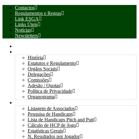
Contactos
Regulamentos e Regras
Link ESGA
Links Úteis
Notícias
Newsletters
INÍCIO
ASSOCIAÇÃO
História
Estatutos e Regulamento
Orgãos Sociais
Delegações
Comissões
Adesão / Quotas
Política de Privacidade
Organograma
ASSOCIADOS / RESULTADOS
Listagem de Associados
Pesquisa de Handicaps
Lista de Handicaps Pitch and Putt
Cálculo de HCP de Jogo
Estatísticas Gerais
N. Resultados por Jogador