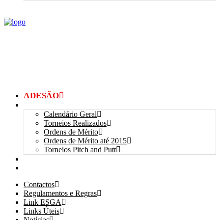
ADESÃO
TORNEIOS
Calendário Geral
Torneios Realizados
Ordens de Mérito
Ordens de Mérito até 2015
Torneios Pitch and Putt
GALERIAS
myANSGP
Contactos
Regulamentos e Regras
Link ESGA
Links Úteis
Notícias