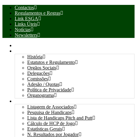
Contactos
Regulamentos e Regras
Link ESGA
Links Úteis
Notícias
Newsletters
INÍCIO
ASSOCIAÇÃO
História
Estatutos e Regulamento
Orgãos Sociais
Delegações
Comissões
Adesão / Quotas
Política de Privacidade
Organograma
ASSOCIADOS / RESULTADOS
Listagem de Associados
Pesquisa de Handicaps
Lista de Handicaps Pitch and Putt
Cálculo de HCP de Jogo
Estatísticas Gerais
N. Resultados por Jogador