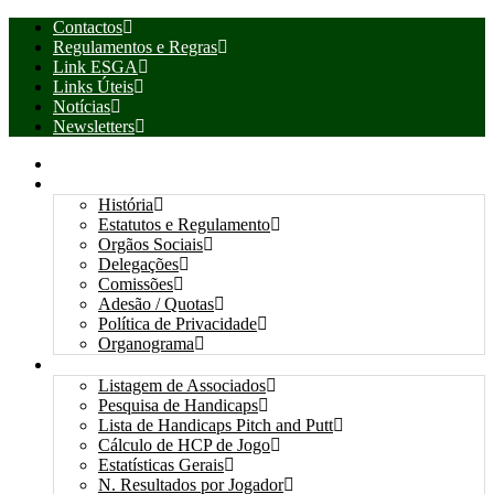
Contactos
Regulamentos e Regras
Link ESGA
Links Úteis
Notícias
Newsletters
INÍCIO
ASSOCIAÇÃO
História
Estatutos e Regulamento
Orgãos Sociais
Delegações
Comissões
Adesão / Quotas
Política de Privacidade
Organograma
ASSOCIADOS / RESULTADOS
Listagem de Associados
Pesquisa de Handicaps
Lista de Handicaps Pitch and Putt
Cálculo de HCP de Jogo
Estatísticas Gerais
N. Resultados por Jogador