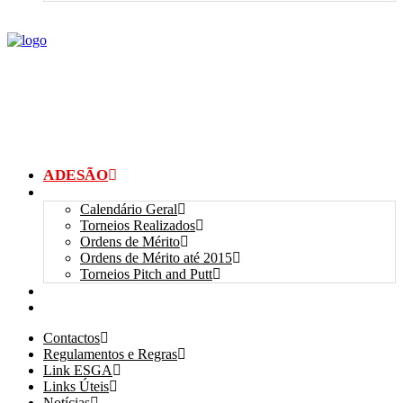
ADESÃO
TORNEIOS
Calendário Geral
Torneios Realizados
Ordens de Mérito
Ordens de Mérito até 2015
Torneios Pitch and Putt
GALERIAS
myANSGP
Contactos
Regulamentos e Regras
Link ESGA
Links Úteis
Notícias