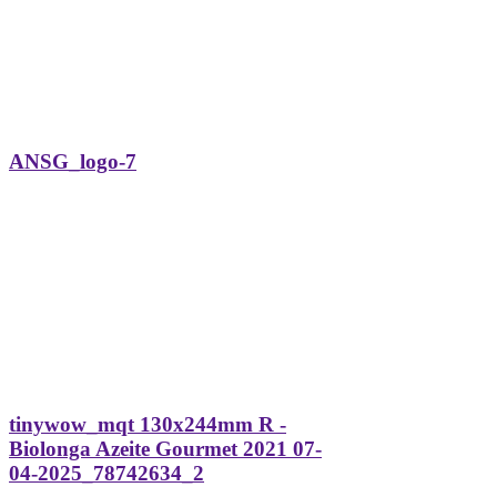
ANSG_logo-7
tinywow_mqt 130x244mm R -
Biolonga Azeite Gourmet 2021 07-
04-2025_78742634_2