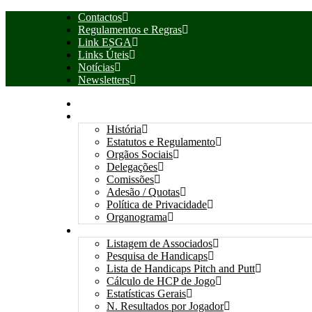
Contactos
Regulamentos e Regras
Link ESGA
Links Úteis
Notícias
Newsletters
INÍCIO
ASSOCIAÇÃO
História
Estatutos e Regulamento
Orgãos Sociais
Delegações
Comissões
Adesão / Quotas
Política de Privacidade
Organograma
ASSOCIADOS / RESULTADOS
Listagem de Associados
Pesquisa de Handicaps
Lista de Handicaps Pitch and Putt
Cálculo de HCP de Jogo
Estatísticas Gerais
N. Resultados por Jogador