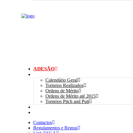
ADESÃO
TORNEIOS
Calendário Geral
Torneios Realizados
Ordens de Mérito
Ordens de Mérito até 2015
Torneios Pitch and Putt
GALERIAS
myANSGP
Contactos
Regulamentos e Regras