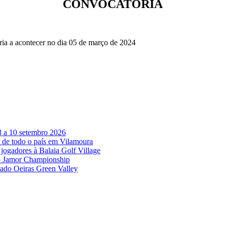
CONVOCATÓRIA
ia a acontecer no dia 05 de março de 2024
8 a 10 setembro 2026
 de todo o país em Vilamoura
jogadores à Balaia Golf Village
no Jamor Championship
vado Oeiras Green Valley