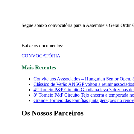
Segue abaixo convocatória para a Assembleia Geral Ordinár
Baixe os documentos:
CONVOCATÓRIA
Mais Recentes
Convite aos Asssociados – Hungarian Senior Open, 
Clássico de Verão ANSGP voltou a reunir associados
4º Torneio P&P Circuito Guadiana leva 3 dezenas de 
8º Torneio P&P Circuito Tejo encerra a temporada 
Grande Torneio das Famílias junta gerações no reno
Os Nossos Parceiros