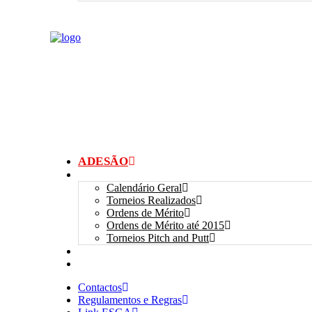
ADESÃO
TORNEIOS
Calendário Geral
Torneios Realizados
Ordens de Mérito
Ordens de Mérito até 2015
Torneios Pitch and Putt
GALERIAS
myANSGP
Contactos
Regulamentos e Regras