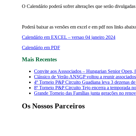
O Calendário poderá sofrer alterações que serão divulgadas e
Poderá baixar as versões em excel e em pdf nos links abaix
Calendário em EXCEL – versao 04 janeiro 2024
Calendário em PDF
Mais Recentes
Convite aos Asssociados – Hungarian Senior Open, 
Clássico de Verão ANSGP voltou a reunir associados
4º Torneio P&P Circuito Guadiana leva 3 dezenas de 
8º Torneio P&P Circuito Tejo encerra a temporada 
Grande Torneio das Famílias junta gerações no reno
Os Nossos Parceiros