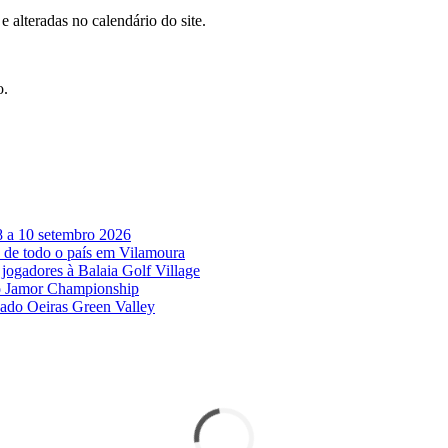
 alteradas no calendário do site.
o.
8 a 10 setembro 2026
 de todo o país em Vilamoura
jogadores à Balaia Golf Village
no Jamor Championship
vado Oeiras Green Valley