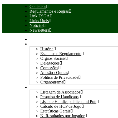
Contactos
Regulamentos e Regras
Link ESGA
Links Úteis
Notícias
Newsletters
INÍCIO
ASSOCIAÇÃO
História
Estatutos e Regulamento
Orgãos Sociais
Delegações
Comissões
Adesão / Quotas
Política de Privacidade
Organograma
ASSOCIADOS / RESULTADOS
Listagem de Associados
Pesquisa de Handicaps
Lista de Handicaps Pitch and Putt
Cálculo de HCP de Jogo
Estatísticas Gerais
N. Resultados por Jogador