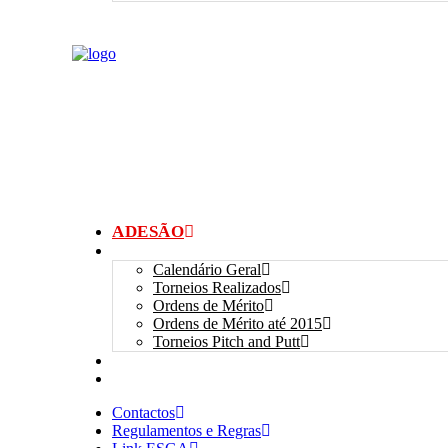
ADESÃO
TORNEIOS
Calendário Geral
Torneios Realizados
Ordens de Mérito
Ordens de Mérito até 2015
Torneios Pitch and Putt
GALERIAS
myANSGP
Contactos
Regulamentos e Regras