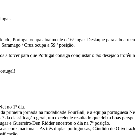
lugar.
idade, Portugal ocupa atualmente o 16º lugar. Destaque para a boa recup
o Saramago / Cruz ocupa a 59.ª posição.
 a torcer para que Portugal consiga conquistar o tão desejado troféu na
ortugal!
et no 1º dia.
a primeira jornada na modalidade FourBall, e a equipa portuguesa Ne
p 7 da classificação geral, um excelente resultado que deixa boas persp
ugar e Guerreiro/Den Ridder encerrou o dia na 7ª posição.
a as cores nacionais. As três duplas portuguesas, Cândido de Oliveira
sificação.