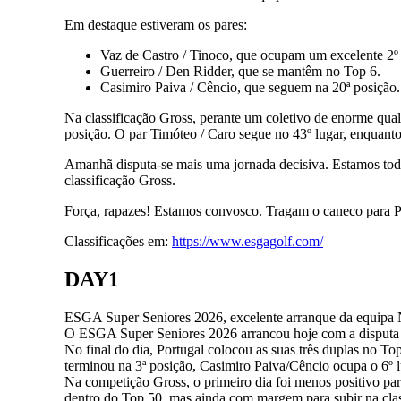
Em destaque estiveram os pares:
Vaz de Castro / Tinoco, que ocupam um excelente 2º 
Guerreiro / Den Ridder, que se mantêm no Top 6.
Casimiro Paiva / Cêncio, que seguem na 20ª posição.
Na classificação Gross, perante um coletivo de enorme qual
posição. O par Timóteo / Caro segue no 43º lugar, enquant
Amanhã disputa-se mais uma jornada decisiva. Estamos todos
classificação Gross.
Força, rapazes! Estamos convosco. Tragam o caneco para P
Classificações em:
https://www.esgagolf.com/
DAY1
ESGA Super Seniores 2026, excelente arranque da equipa N
O ESGA Super Seniores 2026 arrancou hoje com a disputa d
No final do dia, Portugal colocou as suas três duplas no To
terminou na 3ª posição, Casimiro Paiva/Cêncio ocupa o 6º l
Na competição Gross, o primeiro dia foi menos positivo par
dentro do Top 50, mas ainda com margem para subir na clas