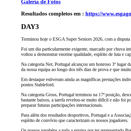
Galeria de Fotos
Resultados completos em :
https://www.esgago
DAY3
Terminou hoje o ESGA Super Seniors 2026, com a disputa da
Foi um dia particularmente exigente, marcado por chuva int
voltou a demonstrar enorme qualidade, espírito de luta e ca
Na categoria Net, Portugal alcançou um honroso 3º lugar da
da nossa equipa ao longo dos três dias de prova e que muito 
Em destaque estiveram ainda as magníficas prestações indiv
pontos Stableford.
Na categoria Gross, Portugal terminou na 17ª posição, des
bastante baixos, a tarefa revelou-se muito difícil e não foi
preparar futuras participações internacionais.
Para além dos resultados desportivos, Portugal e a Associa
espírito de convívio que caracterizam os nossos jogadores.
Os nossos parabéns a toda a equipa por ter representado Po