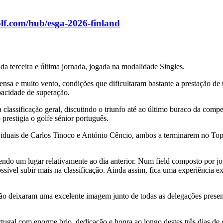
lf.com/hub/esga-2026-finland
 terceira e última jornada, jogada na modalidade Singles.
ensa e muito vento, condições que dificultaram bastante a prestação de
pacidade de superação.
 classificação geral, discutindo o triunfo até ao último buraco da co
prestigia o golfe sénior português.
iduais de Carlos Tinoco e António Cêncio, ambos a terminarem no Top 4
cendo um lugar relativamente ao dia anterior. Num field composto por 
 possível subir mais na classificação. Ainda assim, fica uma experiênci
ção deixaram uma excelente imagem junto de todas as delegações present
rtugal com enorme brio, dedicação e honra ao longo destes três dias de