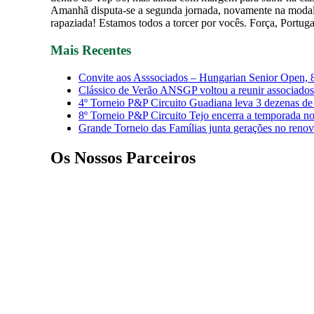
Amanhã disputa-se a segunda jornada, novamente na modalida
rapaziada! Estamos todos a torcer por vocês. Força, Portuga
Mais Recentes
Convite aos Asssociados – Hungarian Senior Open, 
Clássico de Verão ANSGP voltou a reunir associados
4º Torneio P&P Circuito Guadiana leva 3 dezenas de 
8º Torneio P&P Circuito Tejo encerra a temporada 
Grande Torneio das Famílias junta gerações no reno
Os Nossos Parceiros