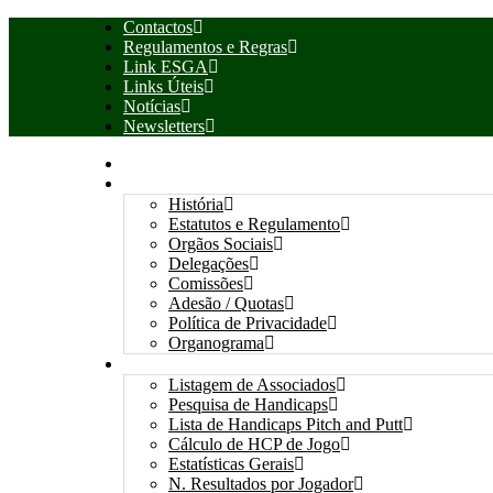
Contactos
Regulamentos e Regras
Link ESGA
Links Úteis
Notícias
Newsletters
INÍCIO
ASSOCIAÇÃO
História
Estatutos e Regulamento
Orgãos Sociais
Delegações
Comissões
Adesão / Quotas
Política de Privacidade
Organograma
ASSOCIADOS / RESULTADOS
Listagem de Associados
Pesquisa de Handicaps
Lista de Handicaps Pitch and Putt
Cálculo de HCP de Jogo
Estatísticas Gerais
N. Resultados por Jogador