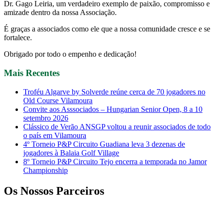
Dr. Gago Leiria, um verdadeiro exemplo de paixão, compromisso e
amizade dentro da nossa Associação.
É graças a associados como ele que a nossa comunidade cresce e se
fortalece.
Obrigado por todo o empenho e dedicação!
Mais Recentes
Troféu Algarve by Solverde reúne cerca de 70 jogadores no
Old Course Vilamoura
Convite aos Asssociados – Hungarian Senior Open, 8 a 10
setembro 2026
Clássico de Verão ANSGP voltou a reunir associados de todo
o país em Vilamoura
4º Torneio P&P Circuito Guadiana leva 3 dezenas de
jogadores à Balaia Golf Village
8º Torneio P&P Circuito Tejo encerra a temporada no Jamor
Championship
Os Nossos Parceiros