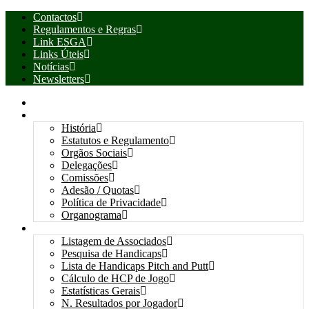
Contactos
Regulamentos e Regras
Link ESGA
Links Úteis
Notícias
Newsletters
INÍCIO
ASSOCIAÇÃO
História
Estatutos e Regulamento
Orgãos Sociais
Delegações
Comissões
Adesão / Quotas
Política de Privacidade
Organograma
ASSOCIADOS / RESULTADOS
Listagem de Associados
Pesquisa de Handicaps
Lista de Handicaps Pitch and Putt
Cálculo de HCP de Jogo
Estatísticas Gerais
N. Resultados por Jogador