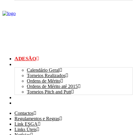
ADESÃO
TORNEIOS
Calendário Geral
Torneios Realizados
Ordens de Mérito
Ordens de Mérito até 2015
Torneios Pitch and Putt
GALERIAS
myANSGP
Contactos
Regulamentos e Regras
Link ESGA
Links Úteis
Notícias