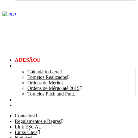
ADESÃO
TORNEIOS
Calendário Geral
Torneios Realizados
Ordens de Mérito
Ordens de Mérito até 2015
Torneios Pitch and Putt
GALERIAS
myANSGP
Contactos
Regulamentos e Regras
Link ESGA
Links Úteis
Notícias