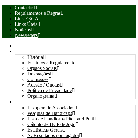
Contactos
Regulamentos e Regras
Link ESGA
Links Úteis
Notícias
Newsletters
INÍCIO
ASSOCIAÇÃO
História
Estatutos e Regulamento
Orgãos Sociais
Delegações
Comissões
Adesão / Quotas
Política de Privacidade
Organograma
ASSOCIADOS / RESULTADOS
Listagem de Associados
Pesquisa de Handicaps
Lista de Handicaps Pitch and Putt
Cálculo de HCP de Jogo
Estatísticas Gerais
N. Resultados por Jogador