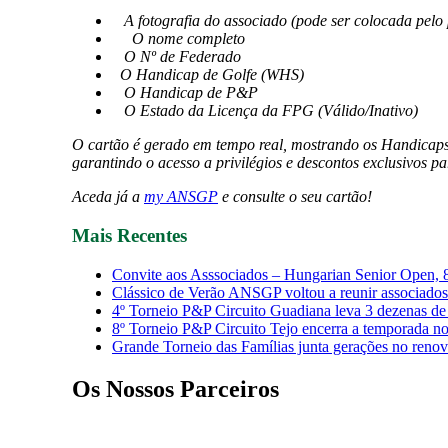
A fotografia do associado (pode ser colocada pelo 
O nome completo
O Nº de Federado
O Handicap de Golfe (WHS)
O Handicap de P&P
O Estado da Licença da FPG (Válido/Inativo)
O cartão é gerado em tempo real, mostrando os Handicaps 
garantindo o acesso a privilégios e descontos exclusivos pa
Aceda já a
my ANSGP
e consulte o seu cartão!
Mais Recentes
Convite aos Asssociados – Hungarian Senior Open, 
Clássico de Verão ANSGP voltou a reunir associados
4º Torneio P&P Circuito Guadiana leva 3 dezenas de 
8º Torneio P&P Circuito Tejo encerra a temporada 
Grande Torneio das Famílias junta gerações no reno
Os Nossos Parceiros