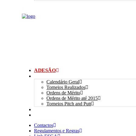
ADESÃO
TORNEIOS
Calendário Geral
Torneios Realizados
Ordens de Mérito
Ordens de Mérito até 2015
Torneios Pitch and Putt
GALERIAS
myANSGP
Contactos
Regulamentos e Regras