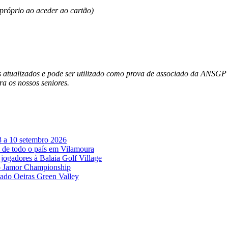
próprio ao aceder ao cartão)
atualizados e pode ser utilizado como prova de associado da ANSGP n
ra os nossos seniores.
8 a 10 setembro 2026
 de todo o país em Vilamoura
jogadores à Balaia Golf Village
no Jamor Championship
vado Oeiras Green Valley