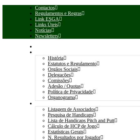
Contactos
Regulamentos e Regras
Link ESGA
Links Úteis
Notícias
Newsletters
INÍCIO
ASSOCIAÇÃO
História
Estatutos e Regulamento
Orgãos Sociais
Delegações
Comissões
Adesão / Quotas
Política de Privacidade
Organograma
ASSOCIADOS / RESULTADOS
Listagem de Associados
Pesquisa de Handicaps
Lista de Handicaps Pitch and Putt
Cálculo de HCP de Jogo
Estatísticas Gerais
N. Resultados por Jogador