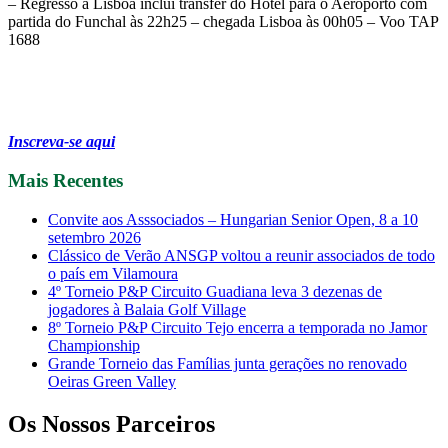
– Regresso a Lisboa inclui transfer do Hotel para o Aeroporto com
partida do Funchal às 22h25 – chegada Lisboa às 00h05 – Voo TAP
1688
Inscreva-se aqui
Mais Recentes
Convite aos Asssociados – Hungarian Senior Open, 8 a 10
setembro 2026
Clássico de Verão ANSGP voltou a reunir associados de todo
o país em Vilamoura
4º Torneio P&P Circuito Guadiana leva 3 dezenas de
jogadores à Balaia Golf Village
8º Torneio P&P Circuito Tejo encerra a temporada no Jamor
Championship
Grande Torneio das Famílias junta gerações no renovado
Oeiras Green Valley
Os Nossos Parceiros