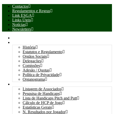
Contactos
Regulamentos e Regras
Link ESGA
Links Úteis
Notícias
Newsletters
INÍCIO
ASSOCIAÇÃO
História
Estatutos e Regulamento
Orgãos Sociais
Delegações
Comissões
Adesão / Quotas
Política de Privacidade
Organograma
ASSOCIADOS / RESULTADOS
Listagem de Associados
Pesquisa de Handicaps
Lista de Handicaps Pitch and Putt
Cálculo de HCP de Jogo
Estatísticas Gerais
N. Resultados por Jogador