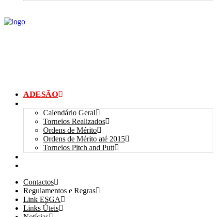
ADESÃO
TORNEIOS
Calendário Geral
Torneios Realizados
Ordens de Mérito
Ordens de Mérito até 2015
Torneios Pitch and Putt
GALERIAS
myANSGP
Contactos
Regulamentos e Regras
Link ESGA
Links Úteis
Notícias