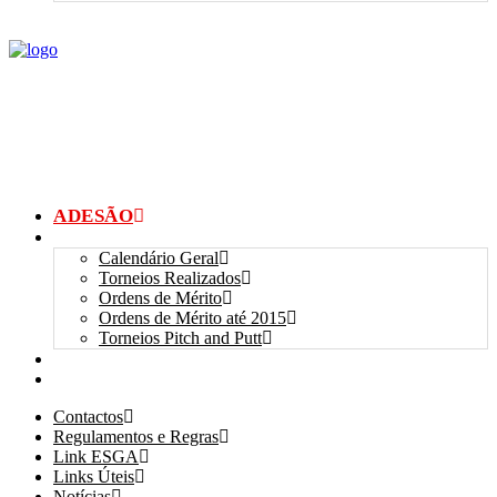
ADESÃO
TORNEIOS
Calendário Geral
Torneios Realizados
Ordens de Mérito
Ordens de Mérito até 2015
Torneios Pitch and Putt
GALERIAS
myANSGP
Contactos
Regulamentos e Regras
Link ESGA
Links Úteis
Notícias