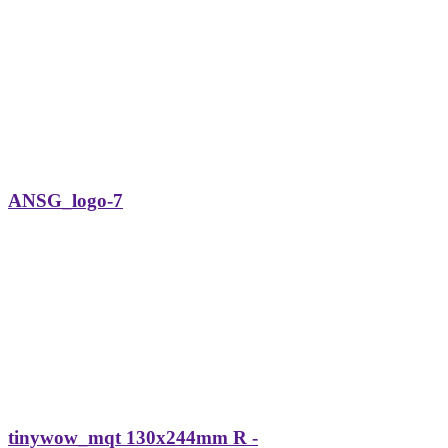
ANSG_logo-7
tinywow_mqt 130x244mm R -