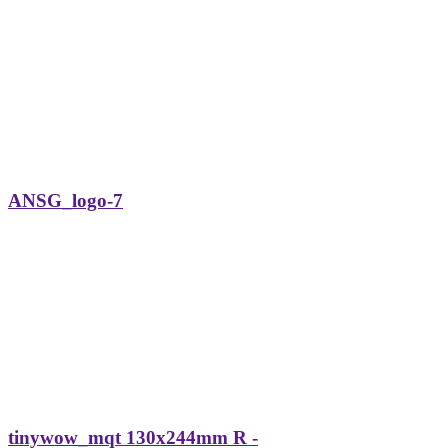
ANSG_logo-7
tinywow_mqt 130x244mm R -