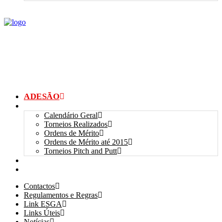
ADESÃO
TORNEIOS
Calendário Geral
Torneios Realizados
Ordens de Mérito
Ordens de Mérito até 2015
Torneios Pitch and Putt
GALERIAS
myANSGP
Contactos
Regulamentos e Regras
Link ESGA
Links Úteis
Notícias