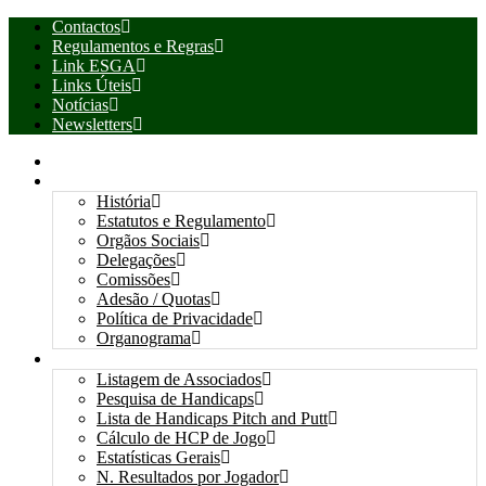
Contactos
Regulamentos e Regras
Link ESGA
Links Úteis
Notícias
Newsletters
INÍCIO
ASSOCIAÇÃO
História
Estatutos e Regulamento
Orgãos Sociais
Delegações
Comissões
Adesão / Quotas
Política de Privacidade
Organograma
ASSOCIADOS / RESULTADOS
Listagem de Associados
Pesquisa de Handicaps
Lista de Handicaps Pitch and Putt
Cálculo de HCP de Jogo
Estatísticas Gerais
N. Resultados por Jogador