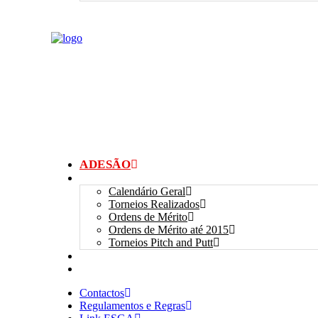
ADESÃO
TORNEIOS
Calendário Geral
Torneios Realizados
Ordens de Mérito
Ordens de Mérito até 2015
Torneios Pitch and Putt
GALERIAS
myANSGP
Contactos
Regulamentos e Regras