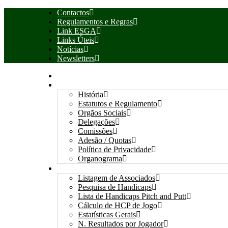
Contactos
Regulamentos e Regras
Link ESGA
Links Úteis
Notícias
Newsletters
INÍCIO
ASSOCIAÇÃO
História
Estatutos e Regulamento
Orgãos Sociais
Delegações
Comissões
Adesão / Quotas
Política de Privacidade
Organograma
ASSOCIADOS / RESULTADOS
Listagem de Associados
Pesquisa de Handicaps
Lista de Handicaps Pitch and Putt
Cálculo de HCP de Jogo
Estatísticas Gerais
N. Resultados por Jogador