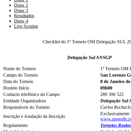
Draw 2
Draw 3
Resultados
Draw 4
Live Scoring
Checklist do 1º Torneio OM Delegação SUL 2
Delegação Sul ANSGP
Nome do Torneio
1º Torneio OM 
Campo do Torneio
San Lorenzo G
Data do Torneio
8 de Janeiro de
Horário Início
09h00
Contacto telefónico do Campo
289 396 522
Entidade Organizadora
Delegação Sul
Responsáveis do Torneio
Carlos Rocha/Jo
Exclusivamente v
Inscrição e Anulação da Inscrição
www.apsgolfe.p
Regulamento
Torneios Region