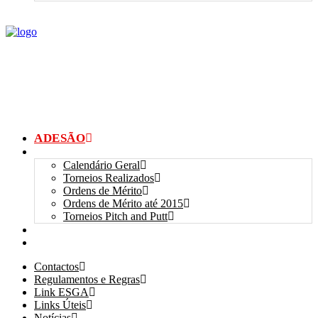
ADESÃO
TORNEIOS
Calendário Geral
Torneios Realizados
Ordens de Mérito
Ordens de Mérito até 2015
Torneios Pitch and Putt
GALERIAS
myANSGP
Contactos
Regulamentos e Regras
Link ESGA
Links Úteis
Notícias