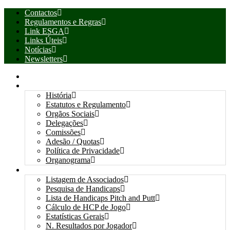
Contactos
Regulamentos e Regras
Link ESGA
Links Úteis
Notícias
Newsletters
INÍCIO
ASSOCIAÇÃO
História
Estatutos e Regulamento
Orgãos Sociais
Delegações
Comissões
Adesão / Quotas
Política de Privacidade
Organograma
ASSOCIADOS / RESULTADOS
Listagem de Associados
Pesquisa de Handicaps
Lista de Handicaps Pitch and Putt
Cálculo de HCP de Jogo
Estatísticas Gerais
N. Resultados por Jogador