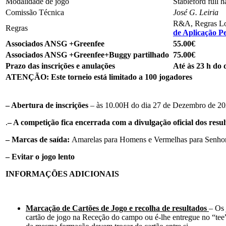
Modalidade de jogo
Stableford full 
Comissão Técnica
José G. Leiria
R&A, Regras Lo
Regras
de Aplicação 
Associados ANSG +Greenfee
55.00€
Associados ANSG +Greenfee+Buggy partilhado
75.00€
Prazo das inscrições e anulações
Até às 23 h do 
ATENÇÃO
: Este torneio está limitado a 100 jogadores
– Abertura de inscrições
– às 10.00H do dia 27 de Dezembro de 20
.
– A competição fica encerrada com a divulgação oficial dos resul
– Marcas de saída:
Amarelas para Homens e Vermelhas para Senhor
– Evitar o jogo lento
INFORMAÇÕES ADICIONAIS
Marcação de Cartões de Jogo e recolha de resultados
– Os 
cartão de jogo na Receção do campo ou é-lhe entregue no “tee