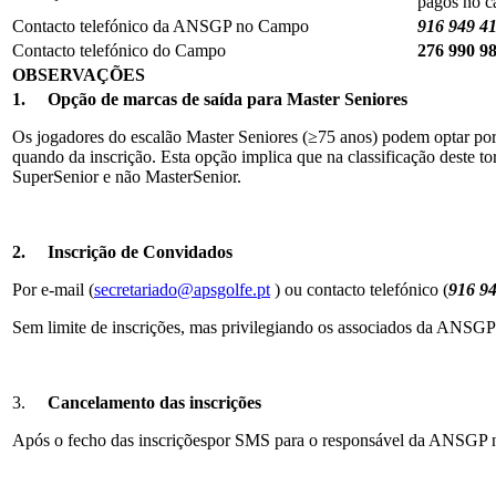
pagos no c
Contacto telefónico da ANSGP no Campo
916 949 41
Contacto telefónico do Campo
276 990 9
OBSERVAÇÕES
1.
Opção de marcas de saída para Master Seniores
Os jogadores do escalão Master Seniores (≥75 anos) podem optar por
quando da inscrição. Esta opção implica que na classificação deste t
SuperSenior e não MasterSenior.
2.
Inscrição de Convidados
Por e-mail (
secretariado@apsgolfe.pt
) ou contacto telefónico (
916 94
Sem limite de inscrições, mas privilegiando os associados da ANSGP
3.
Cancelamento das inscrições
Após o fecho das inscriçõespor SMS para o responsável da ANSGP 