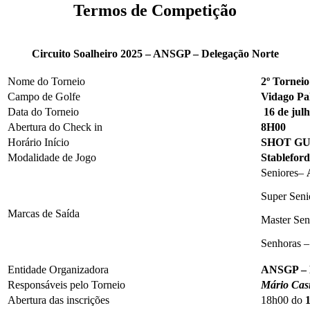
Termos de Competição
Circuito Soalheiro 2025 – ANSGP – Delegação Norte
Nome do Torneio
2º Tornei
Campo de Golfe
Vidago Pa
Data do Torneio
16 de jul
Abertura do Check in
8H00
Horário Início
SHOT GUN
Modalidade de Jogo
Stablefor
Seniores–
Super Seni
Marcas de Saída
Master Sen
Senhoras 
Entidade Organizadora
ANSGP – 
Responsáveis pelo Torneio
Mário Casi
Abertura das inscrições
18h00 do