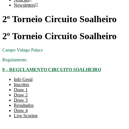
Newsletters
2º Torneio Circuito Soalheiro
2º Torneio Circuito Soalheiro
Campo
Vidago Palace
Regulamento
9 – REGULAMENTO CIRCUITO SOALHEIRO
Info Geral
Inscritos
Draw 1
Draw 2
Draw 3
Resultados
Draw 4
Live Scoring