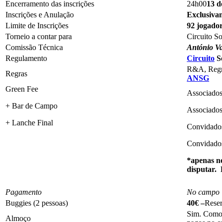
Encerramento das inscrições
24h00
13 d
Inscrições e Anulação
Exclusiva
Limite de Inscrições
92 jogado
Torneio a contar para
Circuito S
Comissão Técnica
António V
Regulamento
Circuito
So
R&A, Regr
Regras
ANSG
Green Fee
Associado
+ Bar de Campo
Associado
+ Lanche Final
Convidado
Convidad
*apenas no
disputar. 
Pagamento
No campo
Buggies (2 pessoas)
40€ –
Reser
Sim. Como 
Almoço