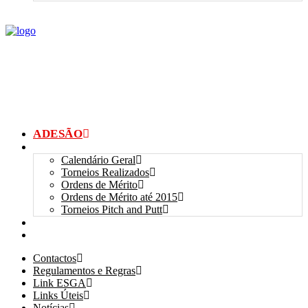
ADESÃO
TORNEIOS
Calendário Geral
Torneios Realizados
Ordens de Mérito
Ordens de Mérito até 2015
Torneios Pitch and Putt
GALERIAS
myANSGP
Contactos
Regulamentos e Regras
Link ESGA
Links Úteis
Notícias