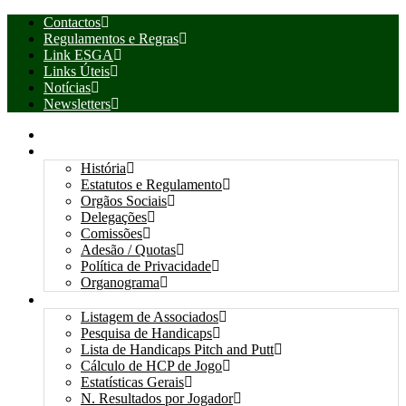
Contactos
Regulamentos e Regras
Link ESGA
Links Úteis
Notícias
Newsletters
INÍCIO
ASSOCIAÇÃO
História
Estatutos e Regulamento
Orgãos Sociais
Delegações
Comissões
Adesão / Quotas
Política de Privacidade
Organograma
ASSOCIADOS / RESULTADOS
Listagem de Associados
Pesquisa de Handicaps
Lista de Handicaps Pitch and Putt
Cálculo de HCP de Jogo
Estatísticas Gerais
N. Resultados por Jogador