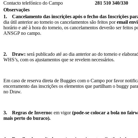
Contacto telefónico do Campo
281 510 340/330
Observações
1.
Cancelamento das inscrições após o fecho das Inscrições par
dia útil anterior ao torneio os cancelamentos são feitos por
email en
horário e até à hora do torneio, os cancelamentos deverão ser feitos 
ANSGP no campo.
2.
Draw:
será publicado até ao dia anterior ao do torneio e elabor
WHS’s, com os ajustamentos que se revelem necessários.
Em caso de reserva direta de Buggies com o Campo por favor notifi
encerramento das inscrições os elementos que partilham o buggy par
no Draw.
3.
Regras de Inverno:
em vigor
(pode-se colocar a bola no fair
mais perto do buraco).