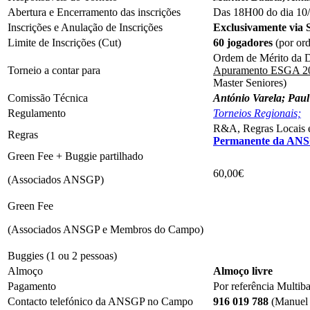
Abertura e Encerramento das inscrições
Das 18H00 do dia 10
Inscrições e Anulação de Inscrições
Exclusivamente via S
Limite de Inscrições (Cut)
60 jogadores
(por ord
Ordem de Mérito da 
Torneio a contar para
Apuramento ESGA 2
Master Seniores)
Comissão Técnica
António Varela; Pau
Regulamento
Torneios Regionais;
R&A, Regras Locais
Regras
Permanente da AN
Green Fee + Buggie partilhado
60,00€
(Associados ANSGP)
Green Fee
(Associados ANSGP e Membros do Campo)
Buggies (1 ou 2 pessoas)
Almoço
Almoço livre
Pagamento
Por referência Multib
Contacto telefónico da ANSGP no Campo
916 019 788
(Manuel 