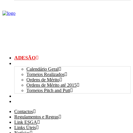
ADESÃO
TORNEIOS
Calendário Geral
Torneios Realizados
Ordens de Mérito
Ordens de Mérito até 2015
Torneios Pitch and Putt
GALERIAS
myANSGP
Contactos
Regulamentos e Regras
Link ESGA
Links Úteis
Notícias