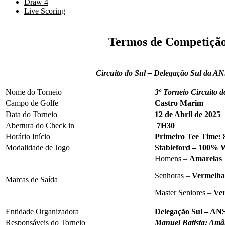
Draw 4
Live Scoring
Termos de Competiçã
Circuito do Sul – Delegação Sul da 
Nome do Torneio
3º Torneio Circuito d
Campo de Golfe
Castro Marim
Data do Torneio
12 de Abril de 2025
Abertura do Check in
7H30
Horário Início
Primeiro Tee Time: 
Modalidade de Jogo
Stableford – 100%
Homens –
Amarelas
Senhoras –
Vermelha
Marcas de Saída
Master Seniores –
Ve
Entidade Organizadora
Delegação Sul – A
Responsáveis do Torneio
Manuel Batista; Amâ