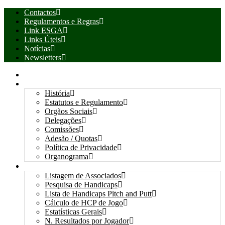
Contactos
Regulamentos e Regras
Link ESGA
Links Úteis
Notícias
Newsletters
INÍCIO
ASSOCIAÇÃO
História
Estatutos e Regulamento
Orgãos Sociais
Delegações
Comissões
Adesão / Quotas
Política de Privacidade
Organograma
ASSOCIADOS / RESULTADOS
Listagem de Associados
Pesquisa de Handicaps
Lista de Handicaps Pitch and Putt
Cálculo de HCP de Jogo
Estatísticas Gerais
N. Resultados por Jogador