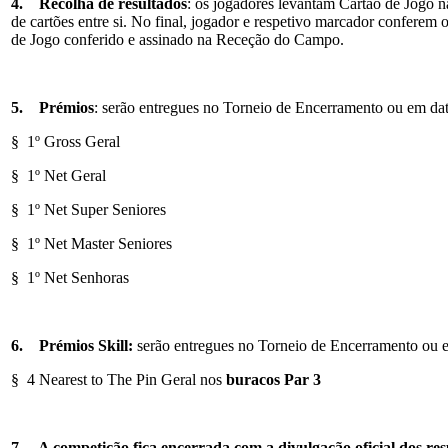
4.
Recolha de resultados
: os jogadores levantam Cartão de Jogo
de cartões entre si. No final, jogador e respetivo marcador conferem 
de Jogo conferido e assinado na Receção do Campo.
5.
Prémios
: serão entregues no Torneio de Encerramento ou em dat
§ 1º Gross Geral
§ 1º Net Geral
§ 1º Net Super Seniores
§ 1º Net Master Seniores
§ 1º Net Senhoras
6.
Prémios Skill:
serão entregues no Torneio de Encerramento ou e
§ 4 Nearest to The Pin Geral nos
buracos Par 3
7.
A competição fica encerrada com a divulgação oficial dos res