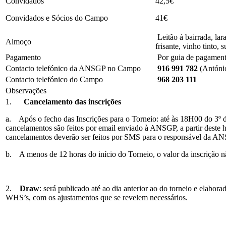
Convidados
42,5€
Convidados e Sócios do Campo
41€
Leitão á bairrada, lara
Almoço
frisante, vinho tinto,
Pagamento
Por guia de pagamen
Contacto telefónico da ANSGP no Campo
916 991 782
(António
Contacto telefónico do Campo
968 203 111
Observações
1.
Cancelamento das inscrições
a. Após o fecho das Inscrições para o Torneio: até às 18H00 do 3º di
cancelamentos são feitos por email enviado à ANSGP, a partir deste ho
cancelamentos deverão ser feitos por SMS para o responsável da 
b. A menos de 12 horas do início do Torneio, o valor da inscrição n
2.
Draw
: será publicado até ao dia anterior ao do torneio e elabor
WHS’s, com os ajustamentos que se revelem necessários.