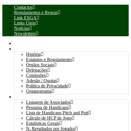
Contactos
Regulamentos e Regras
Link ESGA
Links Úteis
Notícias
Newsletters
INÍCIO
ASSOCIAÇÃO
História
Estatutos e Regulamento
Orgãos Sociais
Delegações
Comissões
Adesão / Quotas
Política de Privacidade
Organograma
ASSOCIADOS / RESULTADOS
Listagem de Associados
Pesquisa de Handicaps
Lista de Handicaps Pitch and Putt
Cálculo de HCP de Jogo
Estatísticas Gerais
N. Resultados por Jogador