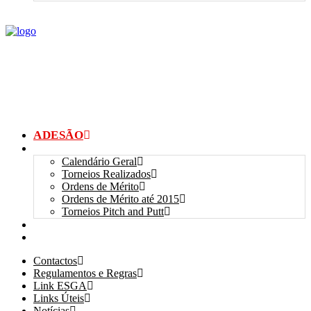
ADESÃO
TORNEIOS
Calendário Geral
Torneios Realizados
Ordens de Mérito
Ordens de Mérito até 2015
Torneios Pitch and Putt
GALERIAS
myANSGP
Contactos
Regulamentos e Regras
Link ESGA
Links Úteis
Notícias