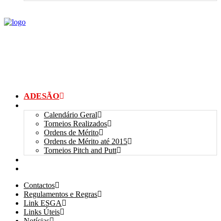
ADESÃO
TORNEIOS
Calendário Geral
Torneios Realizados
Ordens de Mérito
Ordens de Mérito até 2015
Torneios Pitch and Putt
GALERIAS
myANSGP
Contactos
Regulamentos e Regras
Link ESGA
Links Úteis
Notícias