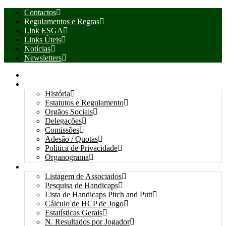
Contactos
Regulamentos e Regras
Link ESGA
Links Úteis
Notícias
Newsletters
INÍCIO
ASSOCIAÇÃO
História
Estatutos e Regulamento
Orgãos Sociais
Delegações
Comissões
Adesão / Quotas
Política de Privacidade
Organograma
ASSOCIADOS / RESULTADOS
Listagem de Associados
Pesquisa de Handicaps
Lista de Handicaps Pitch and Putt
Cálculo de HCP de Jogo
Estatísticas Gerais
N. Resultados por Jogador