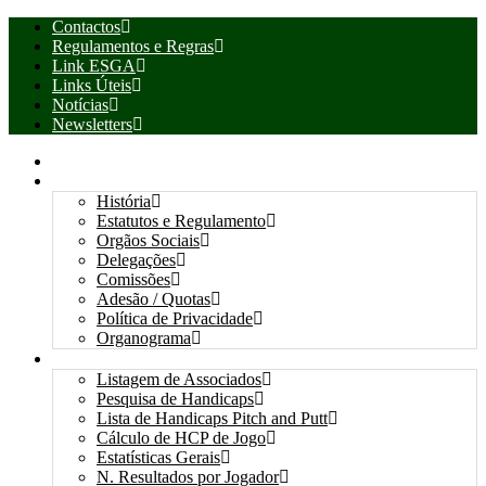
Contactos
Regulamentos e Regras
Link ESGA
Links Úteis
Notícias
Newsletters
INÍCIO
ASSOCIAÇÃO
História
Estatutos e Regulamento
Orgãos Sociais
Delegações
Comissões
Adesão / Quotas
Política de Privacidade
Organograma
ASSOCIADOS / RESULTADOS
Listagem de Associados
Pesquisa de Handicaps
Lista de Handicaps Pitch and Putt
Cálculo de HCP de Jogo
Estatísticas Gerais
N. Resultados por Jogador