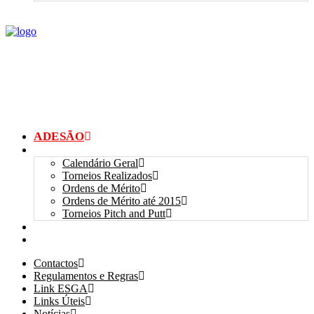
ADESÃO
TORNEIOS
Calendário Geral
Torneios Realizados
Ordens de Mérito
Ordens de Mérito até 2015
Torneios Pitch and Putt
GALERIAS
myANSGP
Contactos
Regulamentos e Regras
Link ESGA
Links Úteis
Notícias