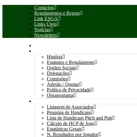
Contactos
Regulamentos e Regras
Link ESGA
Links Úteis
Notícias
Newsletters
INÍCIO
ASSOCIAÇÃO
História
Estatutos e Regulamento
Orgãos Sociais
Delegações
Comissões
Adesão / Quotas
Política de Privacidade
Organograma
ASSOCIADOS / RESULTADOS
Listagem de Associados
Pesquisa de Handicaps
Lista de Handicaps Pitch and Putt
Cálculo de HCP de Jogo
Estatísticas Gerais
N. Resultados por Jogador