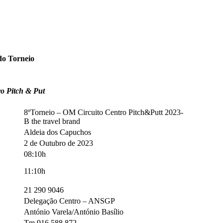
do Torneio
ro Pitch & Put
8ºTorneio – OM Circuito Centro Pitch&Putt 2023-
B the travel brand
Aldeia dos Capuchos
2 de Outubro de 2023
08:10h
11:10h
21 290 9046
Delegação Centro – ANSGP
António Varela/António Basílio
Tm 916 588 872