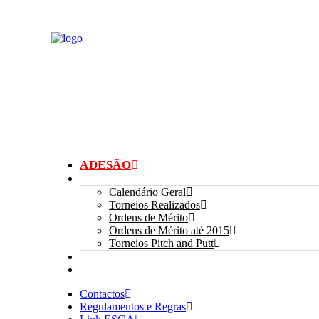
ADESÃO
TORNEIOS
Calendário Geral
Torneios Realizados
Ordens de Mérito
Ordens de Mérito até 2015
Torneios Pitch and Putt
GALERIAS
myANSGP
Contactos
Regulamentos e Regras