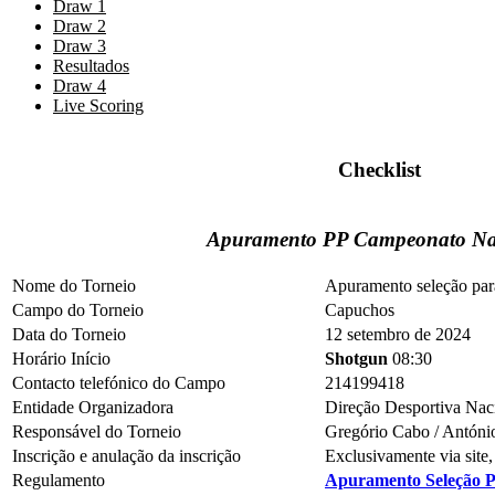
Draw 1
Draw 2
Draw 3
Resultados
Draw 4
Live Scoring
Checklist
Apuramento PP Campeonato Na
Nome do Torneio
Apuramento seleção pa
Campo do Torneio
Capuchos
Data do Torneio
12 setembro de 2024
Horário Início
Shotgun
08:30
Contacto telefónico do Campo
214199418
Entidade Organizadora
Direção Desportiva Na
Responsável do Torneio
Gregório Cabo / Antóni
Inscrição e anulação da inscrição
Exclusivamente via site
Regulamento
Apuramento Seleção 