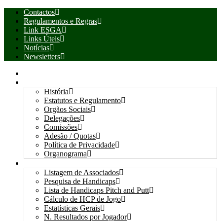
Contactos
Regulamentos e Regras
Link ESGA
Links Úteis
Notícias
Newsletters
INÍCIO
ASSOCIAÇÃO
História
Estatutos e Regulamento
Orgãos Sociais
Delegações
Comissões
Adesão / Quotas
Política de Privacidade
Organograma
ASSOCIADOS / RESULTADOS
Listagem de Associados
Pesquisa de Handicaps
Lista de Handicaps Pitch and Putt
Cálculo de HCP de Jogo
Estatísticas Gerais
N. Resultados por Jogador