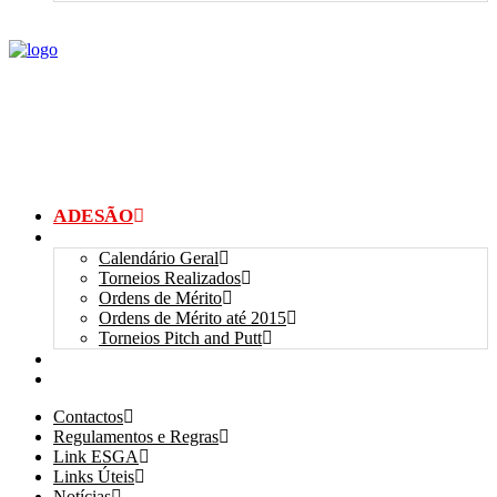
ADESÃO
TORNEIOS
Calendário Geral
Torneios Realizados
Ordens de Mérito
Ordens de Mérito até 2015
Torneios Pitch and Putt
GALERIAS
myANSGP
Contactos
Regulamentos e Regras
Link ESGA
Links Úteis
Notícias