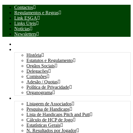
Contactos
Regulamentos e Regras
Link ESGA
Links Úteis
Notícias
Newsletters
INÍCIO
ASSOCIAÇÃO
História
Estatutos e Regulamento
Orgãos Sociais
Delegações
Comissões
Adesão / Quotas
Política de Privacidade
Organograma
ASSOCIADOS / RESULTADOS
Listagem de Associados
Pesquisa de Handicaps
Lista de Handicaps Pitch and Putt
Cálculo de HCP de Jogo
Estatísticas Gerais
N. Resultados por Jogador