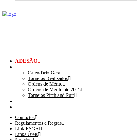
ADESÃO
TORNEIOS
Calendário Geral
Torneios Realizados
Ordens de Mérito
Ordens de Mérito até 2015
Torneios Pitch and Putt
GALERIAS
myANSGP
Contactos
Regulamentos e Regras
Link ESGA
Links Úteis
Notícias