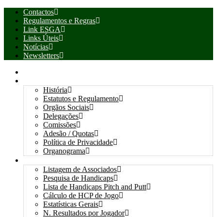
Contactos
Regulamentos e Regras
Link ESGA
Links Úteis
Notícias
Newsletters
INÍCIO
ASSOCIAÇÃO
História
Estatutos e Regulamento
Orgãos Sociais
Delegações
Comissões
Adesão / Quotas
Política de Privacidade
Organograma
ASSOCIADOS / RESULTADOS
Listagem de Associados
Pesquisa de Handicaps
Lista de Handicaps Pitch and Putt
Cálculo de HCP de Jogo
Estatísticas Gerais
N. Resultados por Jogador