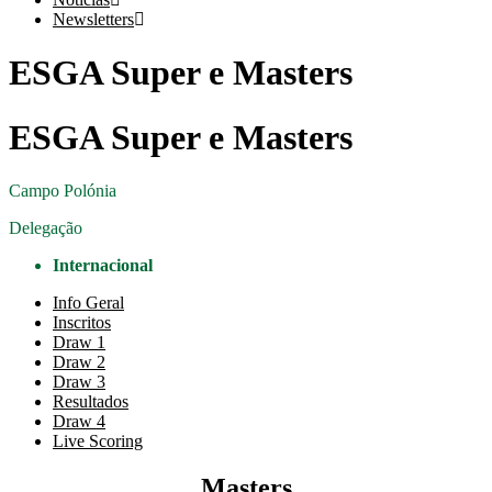
Newsletters
ESGA Super e Masters
ESGA Super e Masters
Campo
Polónia
Delegação
Internacional
Info Geral
Inscritos
Draw 1
Draw 2
Draw 3
Resultados
Draw 4
Live Scoring
Masters