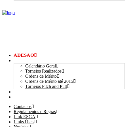
ADESÃO
TORNEIOS
Calendário Geral
Torneios Realizados
Ordens de Mérito
Ordens de Mérito até 2015
Torneios Pitch and Putt
GALERIAS
myANSGP
Contactos
Regulamentos e Regras
Link ESGA
Links Úteis
Notícias