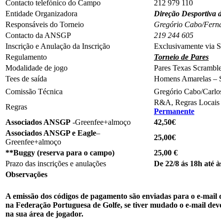
Contacto telefónico do Campo
212 979 110
Entidade Organizadora
Direção Desportiva
Responsáveis do Torneio
Gregório Cabo/Fern
Contacto da ANSGP
219 244 605
Inscrição e Anulação da Inscrição
Exclusivamente via S
Regulamento
Torneio de Pares
Modalidade de jogo
Pares Texas Scrambl
Tees de saída
Homens Amarelas – 
Comissão Técnica
Gregório Cabo/Carlo
R&A, Regras Locais
Regras
Permanente
Associados ANSGP
-Greenfee+almoço
42,50€
Associados ANSGP e Eagle
–
25,00€
Greenfee+almoço
**Buggy (reserva para o campo)
25,00 €
Prazo das inscrições e anulações
De 22/8 ás 18h até à
Observações
A emissão dos códigos de pagamento são enviadas para o e-mail 
na Federação Portuguesa de Golfe, se tiver mudado o e-mail dev
na sua área de jogador.