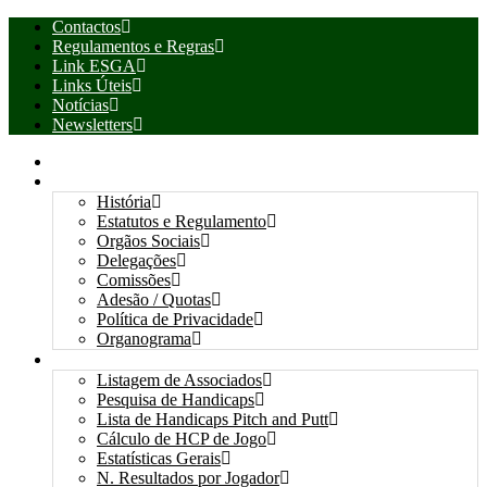
Contactos
Regulamentos e Regras
Link ESGA
Links Úteis
Notícias
Newsletters
INÍCIO
ASSOCIAÇÃO
História
Estatutos e Regulamento
Orgãos Sociais
Delegações
Comissões
Adesão / Quotas
Política de Privacidade
Organograma
ASSOCIADOS / RESULTADOS
Listagem de Associados
Pesquisa de Handicaps
Lista de Handicaps Pitch and Putt
Cálculo de HCP de Jogo
Estatísticas Gerais
N. Resultados por Jogador