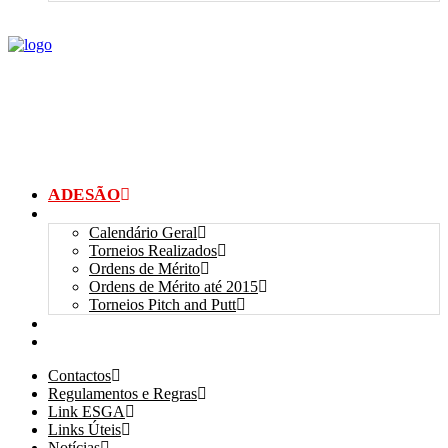
ADESÃO
TORNEIOS
Calendário Geral
Torneios Realizados
Ordens de Mérito
Ordens de Mérito até 2015
Torneios Pitch and Putt
GALERIAS
myANSGP
Contactos
Regulamentos e Regras
Link ESGA
Links Úteis
Notícias