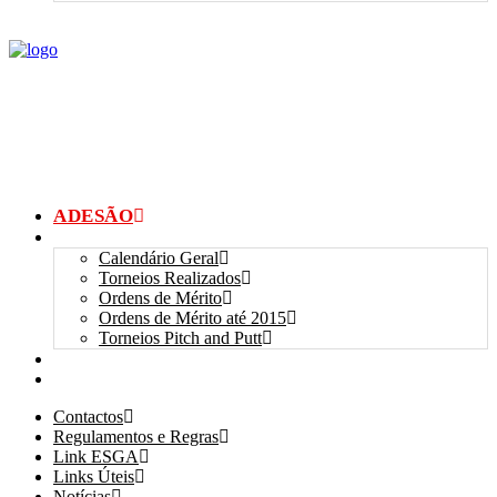
ADESÃO
TORNEIOS
Calendário Geral
Torneios Realizados
Ordens de Mérito
Ordens de Mérito até 2015
Torneios Pitch and Putt
GALERIAS
myANSGP
Contactos
Regulamentos e Regras
Link ESGA
Links Úteis
Notícias