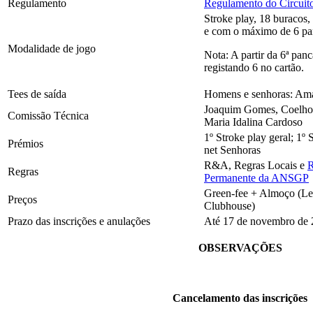
Regulamento
Regulamento do Circuito
Stroke play, 18 buracos,
e com o máximo de 6 pa
Modalidade de jogo
Nota: A partir da 6ª panc
registando 6 no cartão.
Tees de saída
Homens e senhoras: Ama
Joaquim Gomes, Coelho 
Comissão Técnica
Maria Idalina Cardoso
1º Stroke play geral; 1º 
Prémios
net Senhoras
R&A, Regras Locais e
R
Regras
Permanente da ANSGP
Green-fee + Almoço (Lei
Preços
Clubhouse)
Prazo das inscrições e anulações
Até 17 de novembro de 
OBSERVAÇÕES
Cancelamento das inscrições