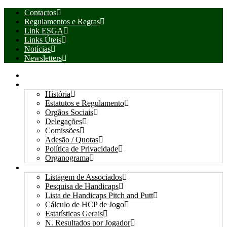
Contactos
Regulamentos e Regras
Link ESGA
Links Úteis
Notícias
Newsletters
INÍCIO
ASSOCIAÇÃO
História
Estatutos e Regulamento
Orgãos Sociais
Delegações
Comissões
Adesão / Quotas
Política de Privacidade
Organograma
ASSOCIADOS / RESULTADOS
Listagem de Associados
Pesquisa de Handicaps
Lista de Handicaps Pitch and Putt
Cálculo de HCP de Jogo
Estatísticas Gerais
N. Resultados por Jogador