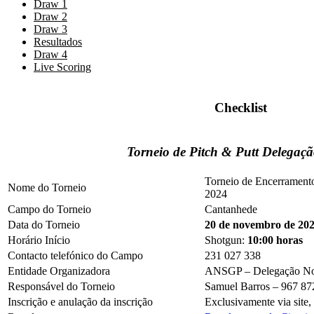
Draw 1
Draw 2
Draw 3
Resultados
Draw 4
Live Scoring
Checklist
Torneio de
Pitch & Putt Delegaçã
Torneio de Encerrament
Nome do Torneio
2024
Campo do Torneio
Cantanhede
Data do Torneio
20 de novembro
de 20
Horário Início
Shotgun:
10:00 horas
Contacto telefónico do Campo
231 027 338
Entidade Organizadora
ANSGP – Delegação No
Responsável do Torneio
Samuel Barros – 967 87
Inscrição e anulação da inscrição
Exclusivamente via site,